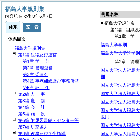
福島大学規則集
例規名称
内容現在 令和8年5月7日
■ 福島大学規則集
体系
五十音
第1編 組織及
第1章
体系目次
福島大学学則
福島大学規則集
福島大学大学院学則
第1編 組織及び運営
第1章
学
則
第2章 管理
第2章 管理運営
国立大学法人福島大
第3章 委員会
則
第4章 事務組織及び事務所掌
国立大学法人福島大
第5章
評
価
国立大学法人福島大
第2編
人
事
第3編
庶
務
国立大学法人福島大
第4編
会
計
国立大学法人福島大
第5編
施
設
規則
第6編 附属図書館・センター等
国立大学法人福島大
第7編 研究協力
第8編 教務及び学生指導
国立大学法人福島大