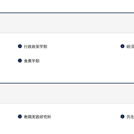
行政政策学類
経
食農学類
）
教職実践研究科
共