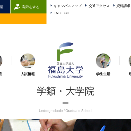
キャンパスマップ
交通アクセス
資料請求
業
寄附をする
ENGLISH
福島大学
設
入試情報
学生生活
学類・大学院
Undergraduate / Graduate School