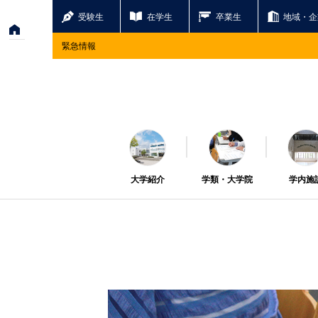
受験生
在学生
卒業生
地域・企
緊急情報
大学紹介
学類・大学院
学内施