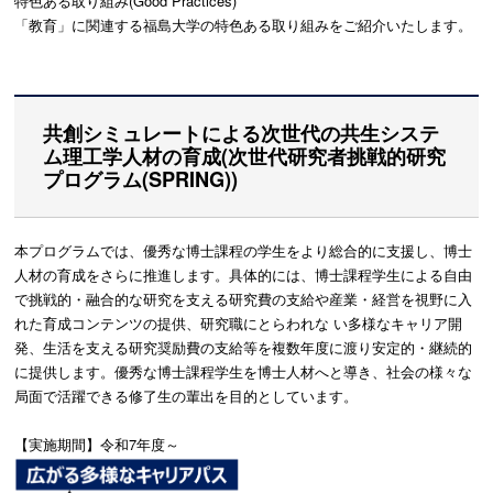
特色ある取り組み(
Good Practices
)
「教育」に関連する福島大学の特色ある取り組みをご紹介いたします。
共創シミュレートによる次世代の共生システ
ム理工学人材の育成(次世代研究者挑戦的研究
プログラム(SPRING))
本プログラムでは、優秀な博士課程の学生をより総合的に支援し、博士
人材の育成をさらに推進します。具体的には、博士課程学生による自由
で挑戦的・融合的な研究を支える研究費の支給や産業・経営を視野に入
れた育成コンテンツの提供、研究職にとらわれな い多様なキャリア開
発、生活を支える研究奨励費の支給等を複数年度に渡り安定的・継続的
に提供します。優秀な博士課程学生を博士人材へと導き、社会の様々な
局面で活躍できる修了生の輩出を目的としています。
【実施期間】令和7年度～