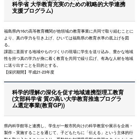
科学省 大学教育充実のための戦略的大学連携
支援プログラム)
福島県内16の高等教育機関が他領域の教育事業に共同で取り組むことに
より、真の学力を引き上げ、ひいては福島県の教育水準の底上げを図
る。
課題に直面する地域やものづくりの現場に学生を送り込み、豊かな地域
性を持つ真の学力が身に着く教育を共同で繰り広げ、有為な人材を地域
に送り出すことを目的とする。
【採択期間】平成21-23年度
科学的理解の深化を促す地域連携型理工教育
(文部科学省 質の高い大学教育推進プログラ
ム選定事業(教育GP))
県内科学館等と連携し、学生が一般市民向けの科学教室や展示を企画・
製作・実施することを通じて、子どもたちに「伝える」という主体的行