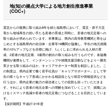
地(知)の拠点大学による地方創生推進事業
(COC+)
震災からの復興に取り組み8年を経た福島県において、震災・原子力災
害から地域再生の担い手たる若者の育成と同時に、若者の地元定着への
取り組みが求められています。本事業は、県内の高等教育機関と県をは
じめとする福島県内の自治体・企業等19機関が協働し、学生の地元就職
率の10%アップなどを目標に掲げ、1ふくしまに求められる人材の育
成、2若者の地元定着、3雇用の創出の取り組みを行うものです。各協働
機関が連携をして、インターンシップや就職支援活動などをより一層充
実させる取り組みのほか、キャリアサポーター制度を創設しました。こ
の制度は、県内企業で働く若手社員が「キャリアサポーター」として学
生の様々なキャリア形成にかかわる相談役となり助言や情報提供などを
行うほか、県内企業の魅力の発信者としての役割も担っていただきま
す。それにより若者の地元企業への理解を深めていくことで、就職にお
けるミスマッチ低減や若者の地元定着につなげることを目的としていま
す。
【採択期間】平成27-31年度