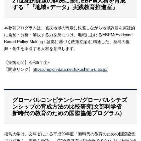
21世紀的課題の解決に挑むEBPM人材を育成
する「『地域×データ』実践教育推進室」
本教育プログラムは、被災地域の現場に根差しながら地域課題を実証的
に発見・分析・解決する力を身につけ、地域におけるEBPM(Evidence
Based Policy Making : 証拠に基づく政策立案)に精通した、福島の復
興・創生を牽引する人材を育成します。
【実施期間】令和5年度～
【関連リンク】
https://region-data.net.fukushima-u.ac.jp/
グローバルコンピテンシー/グローバルシチズ
ンシップの育成方法の比較研究(文部科学省
新時代の教育のための国際協働プログラム)
福島大学は、文科省による平成29年度「新時代の教育のための国際協働
プログラム」事業を受託し、G7倉敷教育大臣会合で多文化共生社会の構