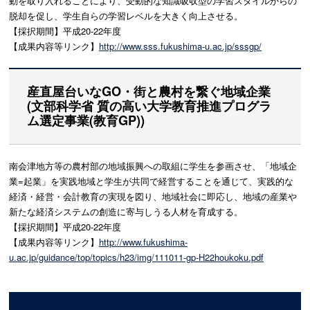
動を取り入れることにより、受動的な知識吸収型の学習スタイルからの
脱却を促し、学生自らの学習レベルを大きく向上させる。
【採択期間】平成20-22年度
【成果内容等リンク】
http://www.sss.fukushima-u.ac.jp/sssgp/
産直屋台いなGO・街と農村を繋ぐ地域企業
(文部科学省 質の高い大学教育推進プログラ
ム選定事業(教育GP))
南会津地方等の農村部の地域振興への取組に学生を参画させ、「地域企
業=起業」を実践地域と学生が共同で経営することを通じて、実践的な
経済・経営・会計教育の実現を図り、地域社会に即応し、地域の産業や
新たな経済システムの創造に寄与しうる人材を育成する。
【採択期間】平成20-22年度
【成果内容等リンク】
http://www.fukushima-
u.ac.jp/guidance/top/topics/h23/img/111011-gp-H22houkoku.pdf