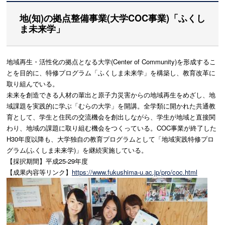
地(知)の拠点整備事業(大学COC事業)「ふくし
ま未来学」
地域再生・活性化の拠点となる大学(Center of Community)を形成するこ
とを目的に、特修プログラム「ふくしま未来学」を構築し、教育改革に
取り組んでいる。
未来を創造できる人材の輩出と原子力災害からの地域再生をめざし、地
域課題を実践的に学ぶ「むらの大学」を開講。全学類に開かれた共通教
育として、学生と住民の交流機会を創出しながら、学生が地域と直接関
わり、地域の課題に取り組む機会をつくっている。COC事業が終了した
H30年度以降も、大学独自の教育プログラムとして「地域実践特修プロ
グラム(ふくしま未来学)」を継続実施している。
【採択期間】平成25-29年度
【成果内容等リンク】
https://www.fukushima-u.ac.jp/pro/coc.html