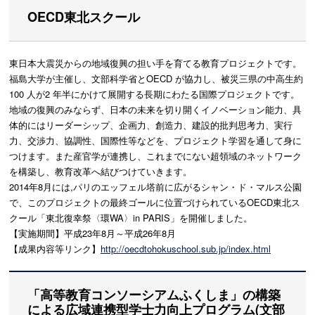
OECD東北スクール
東日本大震災からの地域復興の担い手を育てる教育プロジェクトです。
福島大学が主催し、文部科学省とOECD が協力し、被災三県の中高生約
100 人が2 年半にかけて展開する長期にわたる国際プロジェクトです。
地域の復興のみならず、日本の未来を切り開くイノベーション能力、具
体的にはリーダーシップ、企画力、創造力、建設的批判思考力、実行
力、交渉力、協調性、国際性等などを、プロジェクト学習を通して身に
つけます。また産官学が連携し、これまでにない超領域のネットワーク
を構築し、教育改革へ結びつけていきます。
2014年8月には,パリのエッフェル塔前に広がるシャン・ド・マルス公園
で、このプロジェクトの最終ゴールに位置づけられているOECD東北ス
クール「東北復幸祭〈環WA〉in PARIS」を開催しました。
【実施期間】平成23年8月～平成26年8月
【成果内容等リンク】
http://oecdtohokuschool.sub.jp/index.html
「高等教育コンソーシアムふくしま」の構築
による広域連携型学士力向上プログラム(文部