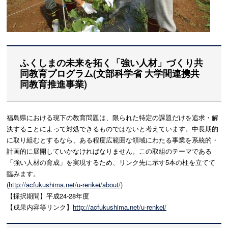
ふくしまの未来を拓く「強い人材」づくり共
同教育プログラム(文部科学省 大学間連携共
同教育推進事業)
福島県における現下の教育問題は、限られた特定の課題だけを追求・解
決することによって対処できるものではないと考えています。中長期的
に取り組むとするなら、ある程度広範囲な領域にわたる事業を系統的・
計画的に展開していかなければなりません。この取組のテーマである
「強い人材の育成」を実現するため、リンク先に示す5本の柱を立てて
臨みます。
(http://acfukushima.net/u-renkei/about/)
【採択期間】平成24-28年度
【成果内容等リンク】
http://acfukushima.net/u-renkei/