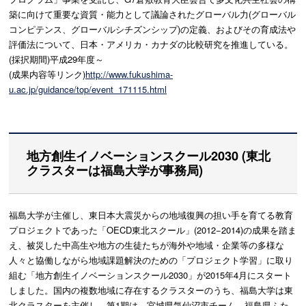
築に向けて重要な資質・能力として議論されたグローバル力(グローバル
コンピテンス、グローバルシチズンシップ)の定義、およびその育成法や
評価法について、日本・アメリカ・カナダの比較研究を推進している。
(採択期間)平成29年度～
(成果内容等リンク)
http://www.fukushima-
u.ac.jp/guidance/top/event_171115.html
地方創生イノベーションスクール2030 (東北
クラスターは福島大学が事務局)
福島大学が主催し、東日本大震災からの地域復興の担い手を育てる教育
プロジェクトであった「OECD東北スクール」(2012−2014)の成果を踏ま
え、被災した中高生や地方の生徒たちが海外や地域・企業等の多様な
人々と協働しながら地域課題解決のための「プロジェクト学習」に取り
組む「地方創生イノベーションスクール2030」が2015年4月にスタート
しました。国内の複数地域に存在するクラスターのうち、福島大学は東
北クラスターを主催し、第1期は、宮城県気仙沼市チーム、福島県ふた