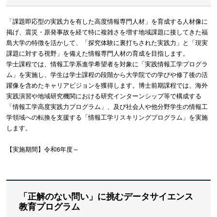
「課題即応型の実践力を有した高度情報専門人材」を育成する人材像に
掲げ、震災・原発事故を経て特に複雑さを増す地域課題に接してきた福
島大学の特徴を活かして、「探究体験に裏打ちされた実践力」と「現実
課題に対する視野」を備えた情報専門人材の育成を目指します。
学士課程では、情報工学系進学希望者を対象に「実践情報工学プログラ
ム」を実施し、学生は学士課程の段階から大学院での学びや修了後の活
躍像を含めたキャリアビジョンを獲得します。博士前期課程では、海外
実践演習や地域研究機関における研究インターンシップ等で構成する
「情報工学高度実践力プログラム」、及び社会人や他分野学生の情報工
学領域への転換を支援する「情報工学リスキリングプログラム」を実施
します。
【実施期間】令和6年度～
「正解のない問い」に挑むデータサイエンス
教育プログラム