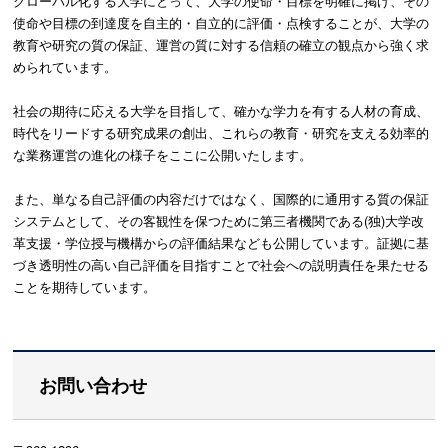
グローバル化する大学にとって、大学の使命・目標を明確に掲げ、その
使命や目標の到達度を自主的・自立的に評価・点検することが、大学の
教育や研究の質の保証、運営の質に対する信頼の確立の観点から強く求
められています。
社会の期待に応える大学を目指して、確かな学力を有する人材の育成、
時代をリードする研究成果の創出、これらの教育・研究を支える効率的
な業務運営の進化の様子をここに公開いたします。
また、単なる自己評価の内容だけではなく、国際的に通用する質の保証
システムとして、その客観性を保つために第三者機関である(独)大学改
革支援・学位授与機構からの評価結果なども公開しています。証拠に基
づき透明性の高い自己評価を目指すことで社会への説明責任を果たせる
ことを期待しています。
お問い合わせ