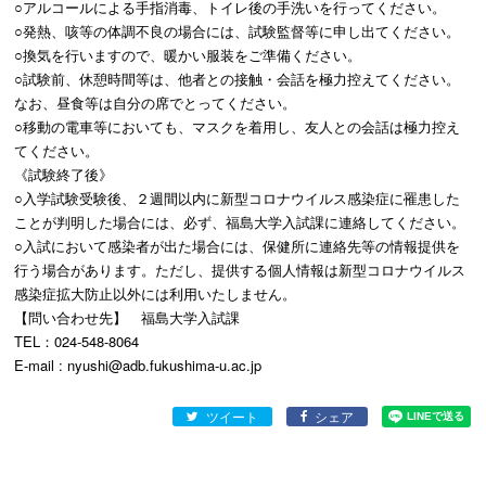
○アルコールによる手指消毒、トイレ後の手洗いを行ってください。
○発熱、咳等の体調不良の場合には、試験監督等に申し出てください。
○換気を行いますので、暖かい服装をご準備ください。
○試験前、休憩時間等は、他者との接触・会話を極力控えてください。
なお、昼食等は自分の席でとってください。
○移動の電車等においても、マスクを着用し、友人との会話は極力控え
てください。
《試験終了後》
○入学試験受験後、２週間以内に新型コロナウイルス感染症に罹患した
ことが判明した場合には、必ず、福島大学入試課に連絡してください。
○入試において感染者が出た場合には、保健所に連絡先等の情報提供を
行う場合があります。ただし、提供する個人情報は新型コロナウイルス
感染症拡大防止以外には利用いたしません。
【問い合わせ先】 福島大学入試課
TEL：
024-548-8064
E-mail : nyushi@adb.fukushima-u.ac.jp
ツイート
シェア