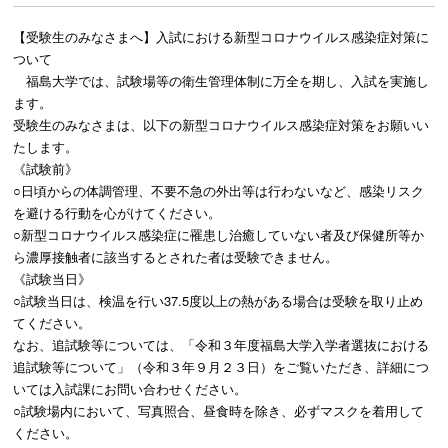
【受験生のみなさまへ】入試における新型コロナウイルス感染症対策に
ついて
福島大学では、試験場等の衛生管理体制に万全を期し、入試を実施し
ます。
受験生のみなさまは、以下の新型コロナウイルス感染症対策をお願いい
たします。
《試験前》
○日頃からの体調管理、不要不急の外出等は行わないなど、感染リスク
を避ける行動を心がけてください。
○新型コロナウイルス感染症に罹患し治癒していない者及び保健所等か
ら濃厚接触者に該当するとされた者は受験できません。
《試験当日》
○試験当日は、検温を行い
37.5
度以上の熱がある場合は受験を取り止め
てください。
なお、追試験等については、「令和３年度福島大学入学者選抜における
追試験等について」（令和３年９月２３日）をご覧いただき、詳細につ
いては入試課にお問い合わせください。
○試験場内において、写真照合、昼食時を除き、必ずマスクを着用して
ください。