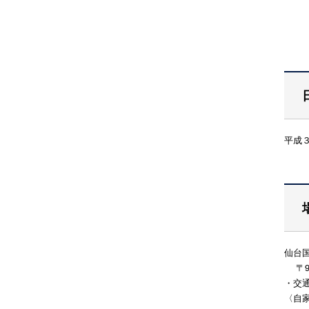
平成
仙台
〒98
・交
〈自