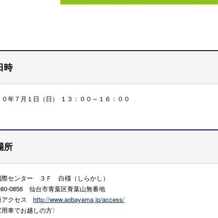
日時
３０年７月１日（日） １３：００～１６：００
場所
国際センター ３Ｆ 白橿（しらかし）
0-0856 仙台市青葉区青葉山無番地
通アクセス
http://www.aobayama.jp/access/
家用車でお越しの方〉