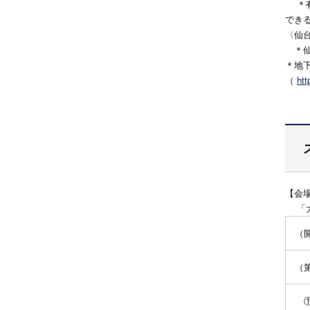
＊有
でき
〈仙
＊仙
＊地
（
htt
【会
「
（開
（
①1