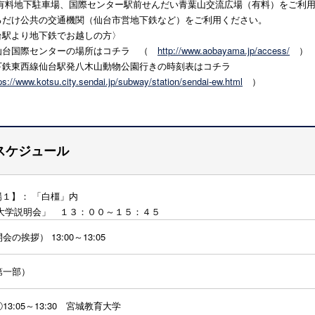
料地下駐車場、
国際センター駅前せんだい青葉山交流広場（有料）
をご利
るだけ公共の交通機関（仙台市営地下鉄など）をご利用ください。
台駅より地下鉄でお越しの方〉
台国際センターの場所はコチラ （
http://www.aobayama.jp/access/
）
下鉄東西線仙台駅発八木山動物公園行きの時刻表はコチラ
ps://www.kotsu.city.sendai.jp/subway/station/sendai-ew.html
）
スケジュール
場１】： 「白橿」内
大学説明会」 １３：００～１５：４５
会の挨拶） 13:00～13:05
第一部）
3:05～13:30 宮城教育大学