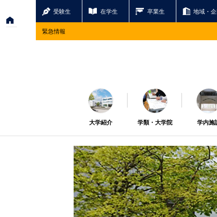
受験生
在学生
卒業生
地域・企
緊急情報
大学紹介
学類・大学院
学内施