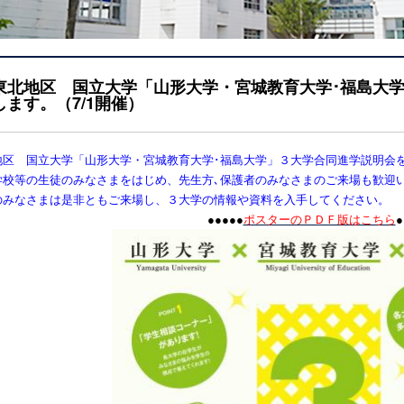
東北地区 国立大学「山形大学・宮城教育大学･福島大
します。（7/1開催）
地区 国立大学「
山形大学
・宮城教育大学･福島大学」３大学合同進学説明会
学校等の生徒のみなさまをはじめ、先生方､保護者のみなさまのご来場も歓迎い
のみなさまは是非ともご来場し、３大学の情報や資料を入手してください。
●●●●●
ポスターのＰＤＦ版はこちら
●