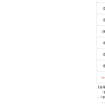
②1
③1
（
④1
⑤1
⑥1
（
【会
「
・ 
・ 