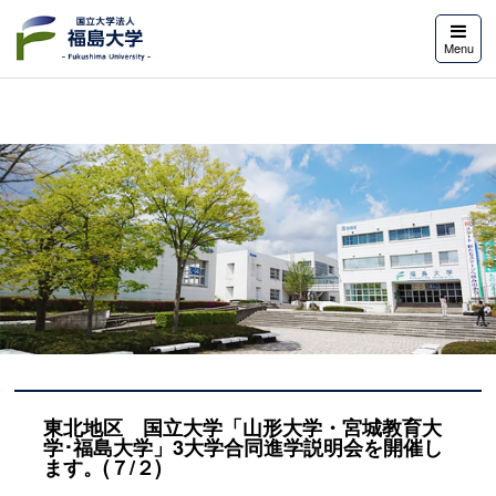
福島大学
Menu
東北地区 国立大学「山形大学・宮城教育大
学･福島大学」3大学合同進学説明会を開催し
ます。(７/２)