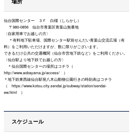
場所
仙台国際センター ３Ｆ 白橿（しらかし）
〒980-0856 仙台市青葉区青葉山無番地
〈自家用車でお越しの方〉
＊有料地下駐車場、
国際センター駅前せんだい青葉山交流広場（有
料）
をご利用いただけますが、数に限りがございます。
できるだけ公共の交通機関（仙台市営地下鉄など）をご利用ください。
〈仙台駅より地下鉄でお越しの方〉
＊仙台国際センターの場所はコチラ（
http://www.aobayama.jp/access/ ）
＊地下鉄東西線仙台駅発八木山動物公園行きの時刻表はコチラ
（ https://www.kotsu.city.sendai.jp/subway/station/sendai-
ew.html ）
スケジュール