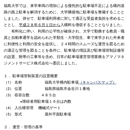
福島大学では、来学車両の増加による慢性的な駐車場不足による構内道
路の路上駐車を解消するために、大学隣接地に駐車場を整備することと
しました。併せて、駐車場利用者に対して適正な受益者負担を求めるこ
ととし、
平成２８年６月１日から
入構料を徴収することとなりました。
有料化に伴い、利用の公平性が確保され、大学で勤務する教員・職
員と自動車通学を認められた学類生・大学院生、車で来学された外来者
に利便性と利用の安全を提供し、２４時間のスムーズな運営を図るため
の適正な管理を図ることを条件に、駐車場の増設及び駐車場管制設備等
の設置、附帯の工事等を含め、日常の駐車場運営管理業務をアマノマネ
ジメントサービス株式会社へ委託しました。
１． 駐車場管制装置の設置概要
（1） 名称 福島大学構内駐車場
（キャンパスマップ）
（2） 位置 福島県福島市金谷川１番地
（3） 収容台数 ４８５台
※障碍者用駐車場１６台は内数
（4） 入出構管理 機械式ゲート
（5） 形式 屋外平面駐車場
２． 運営・管理の基準