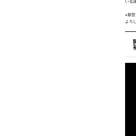
いる
※新
よろ