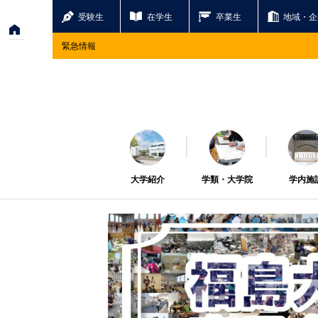
受験生
在学生
卒業生
地域・企
緊急情報
大学紹介
学類・大学院
学内施