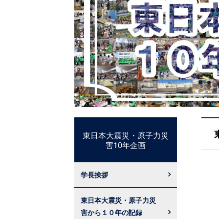
東日本大震災・原子力災
害10年企画
学長挨拶
東日本大震災・原子力災
害から１０年の記録