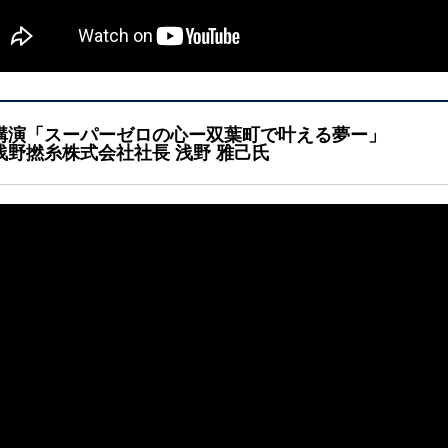
講演「スーパーゼロの心ー双葉町で叶える夢ー」
浅野撚糸株式会社社長 浅野 雅己氏