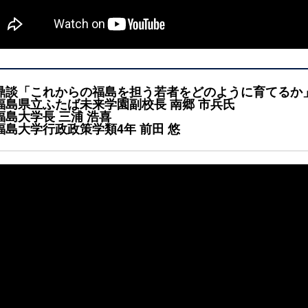
鼎談「これからの福島を担う若者をどのように育てるか
福島県立ふたば未来学園副校長 南郷 市兵氏
福島大学長 三浦 浩喜
福島大学行政政策学類4年 前田 悠