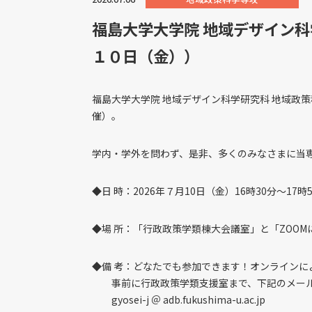
福島大学大学院 地域デザイン科
１０日（金））
福島大学大学院 地域デザイン科学研究科 地域政策
催）。
学内・学外を問わず、是非、多くのみなさまに当
◆日 時：2026年７月10日（金）16時30分～17時
◆場 所：「行政政策学類棟大会議室」と「ZOO
◆備 考：どなたでも参加できます！オンラインによ
事前に行政政策学類支援室まで、下記のメール
gyosei-j ＠ adb.fukushima-u.ac.jp