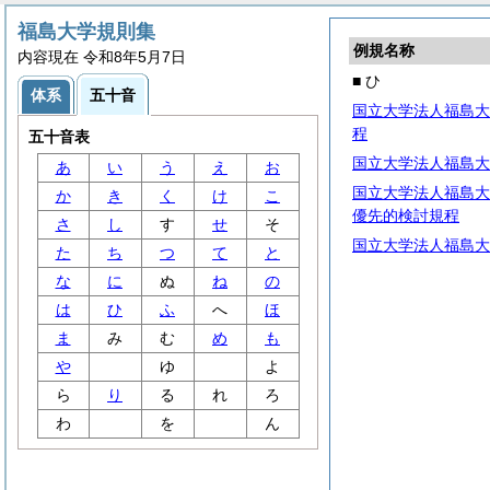
福島大学規則集
例規名称
内容現在 令和8年5月7日
■ ひ
体系
五十音
国立大学法人福島大
程
五十音表
国立大学法人福島大
あ
い
う
え
お
国立大学法人福島大学
か
き
く
け
こ
優先的検討規程
さ
し
す
せ
そ
国立大学法人福島大
た
ち
つ
て
と
な
に
ぬ
ね
の
は
ひ
ふ
へ
ほ
ま
み
む
め
も
や
ゆ
よ
ら
り
る
れ
ろ
わ
を
ん