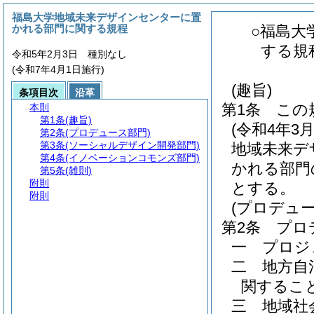
福島大学地域未来デザインセンターに置
かれる部門に関する規程
○福島大
する規
令和5年2月3日 種別なし
(令和7年4月1日施行)
(趣旨)
条項目次
沿革
第1条
この
本則
第1条
(趣旨)
(令和4年3月
第2条
(プロデュース部門)
第3条
(ソーシャルデザイン開発部門)
地域未来デ
第4条
(イノベーションコモンズ部門)
かれる部門
第5条
(雑則)
附則
とする。
附則
(プロデュー
第2条
プロ
一
プロジ
二
地方自
関するこ
三
地域社