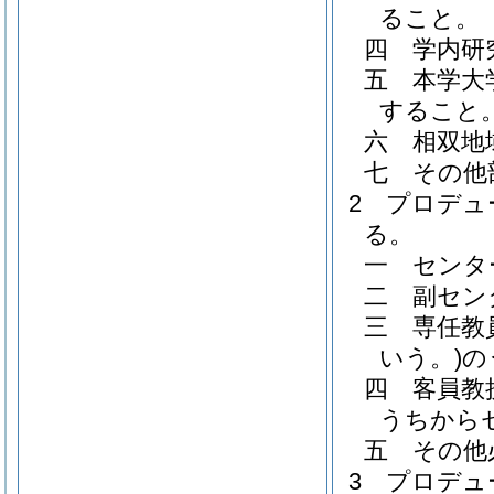
ること。
四
学内研
五
本学大
すること
六
相双地
七
その他
2
プロデュ
る。
一
センタ
二
副セン
三
専任教
いう。)
の
四
客員教
うちから
五
その他
3
プロデュ