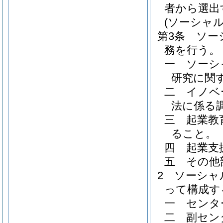
者から選出
(ソーシャ
第3条
ソー
務を行う。
一
ソーシ
研究に関
二
イノベ
法に係る
三
起業教
ること。
四
起業支
五
その他
2
ソーシャ
って構成す
一
センタ
二
副セン