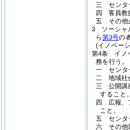
三
センタ
四
客員教
五
その他
3
ソーシャ
ら
第3号
の
(イノベー
第4条
イノ
務を行う。
一
センタ
二
地域社
三
公開講
すること
四
広報、
こと。
五
センタ
六
その他