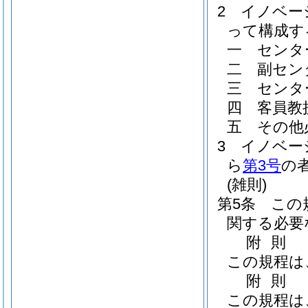
2
イノベー
って構成す
一
センタ
二
副セン
三
センタ
四
客員教
五
その他
3
イノベー
ら
第3号
の
(雑則)
第5条
この
関する必要
附
則
この規程は
附
則
この規程は