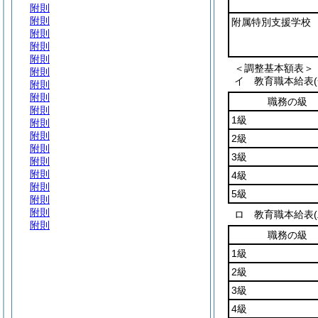
附則
附則
附属特別支援学校
附則
附則
附則
＜調整基本額表＞
附則
イ 教育職本給表
附則
附則
職務の級
附則
1級
附則
附則
2級
附則
3級
附則
附則
4級
附則
5級
附則
附則
ロ 教育職本給表
附則
職務の級
1級
2級
3級
4級