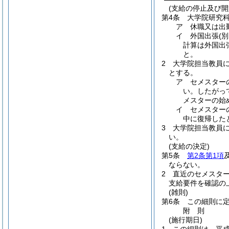
(支給の停止及び開
第4条
大学院研究
ア 休職又は出
イ 外国出張
(
計算は外国出
と。
2
大学院担当教員
とする。
ア セメスター
い。したがっ
メスターの始
イ セメスター
中に復帰した
3
大学院担当教員
い。
(支給の決定)
第5条
第2条第1項
ならない。
2
直近のセメスタ
支給要件を確認の
(雑則)
第6条
この細則に
附
則
(施行期日)