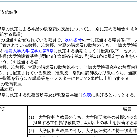
額支給細則
25条の規定による本給の調整額の支給については、別に定める場合を除
給する職員)
科の担当を命ぜられている職員で、
次の各号
の一に該当する職員
(以下「
配置されている教授、准教授、常勤の講師及び助教のうち、当該大学院
を
福島大学大学院学則第9条
に規定する前期もしくは後期
(以下「セメス
指導
(大学院設置基準
(昭和49年文部省令第28号)
第11条に規定する者を
いう。)
を担当する者
教授、准教授、常勤の講師及び助教以外で、当該大学院研究科の教育内
う。)
に配置されている教授、准教授、常勤の講師及び助教のうち、当該
任指導を行うほか講義等をセメスターにおいて2単位以上担当する者
校の教育職員
基本額)
5条に規定する勤務箇所等及び調整基本額は
次表
に掲げるとおりとする
所等
職員
(1)
大学院担当教員のうち、大学院研究科の後期3年の
担当する主任指導教員で、4人以上の学生を担当する
(2)
大学院担当教員のうち、大学院研究科の博士後期課