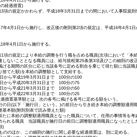
16年4月1日から施行する。
での経過措置)
第3項の規定かかわらず、平成18年3月31日までの間において人事院規則
7年4月1日から施行し、改正後の附則第2項の規定は、平成16年4月1
18年4月1日から施行する。
第1項の規定により本給の調整を行う職を占める職員
(次項において「本
達しないこととなる職員には、給与規程第25条第3項及びこの細則の改
掲げる期間の区分に応じ当該各号に定める割合を乗じて得た額に当該職
り捨てた額)
を本給の調整額として支給する。
日から平成19年3月31日まで 100分の100
1日から平成20年3月31日まで 100分の75
1日から平成21年3月31日まで 100分の50
1日から平成22年3月31日まで 100分の25
経過措置基準額とは、次の各号に掲げる各号に定める額をいう。
行の日
(以下「施行日」という。)
の前日から引き続き本給の調整額適用
整基本額
(附則別表で読み替えた額)
新たに本給の調整額適用職員となった職員について、任用の事情等を考
められる職員 当該職員が施行日の前日に調整額適用職員になったとし
)
るもののほか、この細則の施行に関し必要な経過措置は、別に定める。