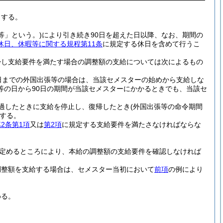
とする。
等」という。)
により引き続き90日を超えた日以降、なお、期間の
休日、休暇等に関する規程第11条
に規定する休日を含めて行うこ
帰し支給要件を満たす場合の調整額の支給については次によるもの
日までの外国出張等の場合は、当該セメスターの始めから支給しな
等の日から90日の期間が当該セメスターにかかるときでも、当該セ
過したときに支給を停止し、復帰したとき
(外国出張等の命令期間
する。
2条第1項
又は
第2項
に規定する支給要件を満たさなければならな
定めるところにより、本給の調整額の支給要件を確認しなければ
調整額を支給する場合は、セメスター当初において
前項
の例により
める。