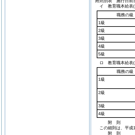
附則別表
施行日前日
イ 教育職本給表(
職務の級
1級
2級
3級
4級
5級
ロ 教育職本給表(
職務の級
1級
2級
3級
4級
附
則
この細則は、平成1
附
則