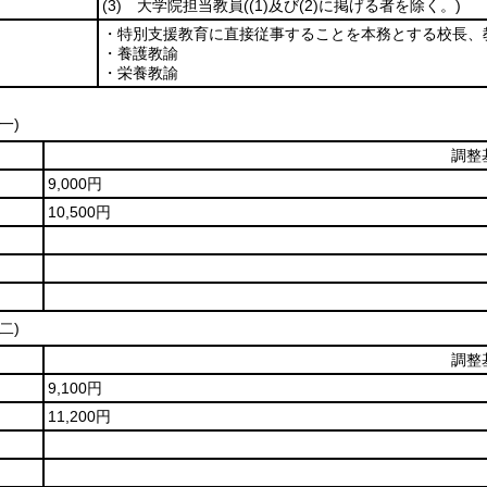
(3)
大学院担当教員
(
(1)
及び
(2)
に掲げる者を除く。)
・特別支援教育に直接従事することを本務とする校長、
・養護教諭
・栄養教諭
(一)
調整
9,000円
10,500円
(二)
調整
9,100円
11,200円