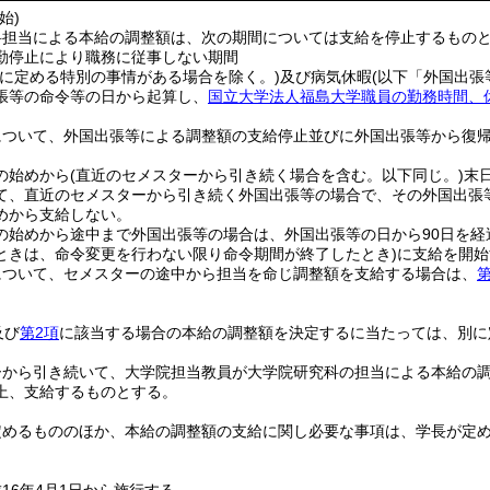
始)
科担当による本給の調整額は、次の期間については支給を停止するもの
勤停止により職務に従事しない期間
別に定める特別の事情がある場合を除く。)
及び病気休暇
(以下「外国出張
張等の命令等の日から起算し、
国立大学法人福島大学職員の勤務時間、
について、外国出張等による調整額の支給停止並びに外国出張等から復
の始めから
(直近のセメスターから引き続く場合を含む。以下同じ。)
末
て、直近のセメスターから引き続く外国出張等の場合で、その外国出張
めから支給しない。
の始めから途中まで外国出張等の場合は、外国出張等の日から90日を経
ときは、命令変更を行わない限り命令期間が終了したとき)
に支給を開始
について、セメスターの途中から担当を命じ調整額を支給する場合は、
第
及び
第2項
に該当する場合の本給の調整額を決定するに当たっては、別に
ーから引き続いて、大学院担当教員が大学院研究科の担当による本給の
上、支給するものとする。
定めるもののほか、本給の調整額の支給に関し必要な事項は、学長が定