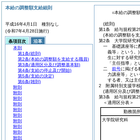
本給の調整額支給細則
○本給の調整
(総則)
平成16年4月1日 種別なし
第1条
給与規程第
(令和7年4月28日施行)
(本給の調整額を支
第2条
大学院研究
条項目次
沿革
一
基礎講座等に
本則
義等」という。)
第1条
(総則)
生に対する研究
第2条
(本給の調整額を支給する職員)
「主任指導」と
第3条
(適用区分及び調整基本額)
二
前号
に掲げる
第4条
(支給の停止及び開始)
力講座等」とい
第5条
(支給の決定)
する者、又は主
第6条
(雑則)
2
附属特別支援学
附則
(適用区分及び調整
附則
第3条
給与規程第2
附則
＜適用区分表＞
附則
附則
勤務箇
附則
大学院研究科
附則
附則
附則
附則