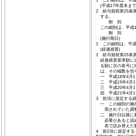
1
この細則は、平成
(平成17年度末ま
2
給与規程第25条
する。
附
則
この細則は、平成1
附
則
(施行期日)
1
この細則は、平成
(経過措置)
2
給与規程第25条
経過措置基準額に
る額に次の各号に
は、その端数を切
一
平成18年4月1
二
平成19年4月
三
平成20年4月
四
平成21年4月
3
前項に規定する
一
この細則の施
用されていた調
二
施行日以後に
必要があると認
表で読み替えた額
4
前2項に規定す