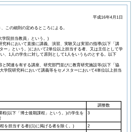
平成16年4月1日
き、この細則の定めるところによる。
大学院担当教員」という。)
研究科において直接に講義、演習、実験又は実習の指導
(以下「講
ター」という。)
において2単位以上担当する者、又は主任として学
いい、1人の学生に対して原則として1人をいうものとする。以下
容と関連を有する講座、研究部門並びに教育研究施設等
(以下「協
大学院研究科において講義等をセメスターにおいて4単位以上担当
。
調整数
課程
(以下「博士後期課程」という。)
の学生を
3
者
程を担当する者
(
(1)
に掲げる者を除く。)
2