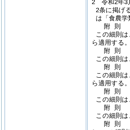
2
令和2年
2条に掲げ
は「食農学
附
則
この細則は
ら適用する
附
則
この細則は
附
則
この細則は
ら適用する
附
則
この細則は
附
則
この細則は
附
則