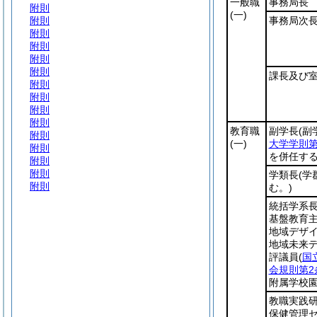
一般職
事務局長
附則
(一)
附則
事務局次
附則
附則
附則
附則
課長及び
附則
附則
附則
附則
教育職
副学長
(
附則
(一)
大学学則第
附則
を併任する
附則
附則
学類長
(
附則
む。)
統括学系
基盤教育
地域デザ
地域未来
評議員
(
国
会規則第2
附属学校
教職実践
保健管理