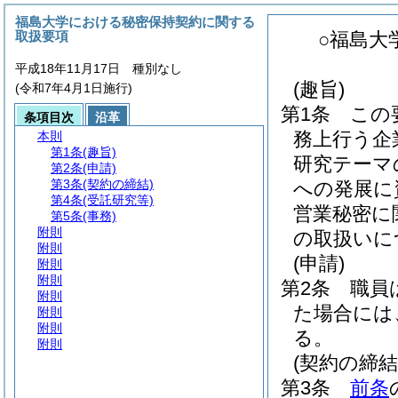
福島大学における秘密保持契約に関する
取扱要項
○福島大
平成18年11月17日 種別なし
(趣旨)
(令和7年4月1日施行)
第1条
この
条項目次
沿革
務上行う企
本則
第1条
(趣旨)
研究テーマ
第2条
(申請)
第3条
(契約の締結)
への発展に
第4条
(受託研究等)
営業秘密に
第5条
(事務)
附則
の取扱いに
附則
(申請)
附則
附則
第2条
職員
附則
た場合には
附則
附則
る。
附則
(契約の締結
第3条
前条