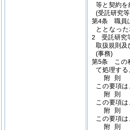
等と契約を
(受託研究等
第4条
職員
ととなった
2
受託研究
取扱規則及
(事務)
第5条
この
て処理する
附
則
この要項は
附
則
この要項は
附
則
この要項は
附
則