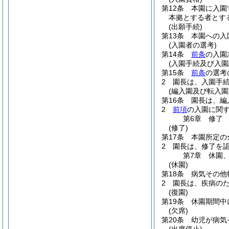
第12条
本園に入園
本拠とする者とす
(出願手続)
第13条
本園への入
(入園者の選考)
第14条
前条
の入園
(入園手続及び入園
第15条
前条
の選考
2
園長は、入園手
(編入園及び転入園
第16条
園長は、編
2
前項
の入園に関
第6章
修了
(修了)
第17条
本園所定の
2
園長は、修了を
第7章
休園
(休園)
第18条
病気その他
2
園長は、疾病の
(復園)
第19条
休園期間中
(欠席)
第20条
幼児が病気