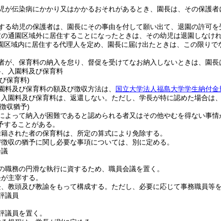
児が伝染病にかかり又はかかるおそれがあるとき、園長は、その保護者
する幼児の保護者は、園長にその事由を付して願い出て、退園の許可を
定の通園区域外に居住することになったときは、その幼児は退園しなけ
園区域内に居住する代理人を定め、園長に届け出たときは、この限りで
者が、保育料の納入を怠り、督促を受けてなお納入しないときは、園長
料、入園料及び保育料
び保育料)
園料及び保育料の額及び徴収方法は、
国立大学法人福島大学学生納付金
、入園料及び保育料は、返還しない。
ただし、学長が特に認めた場合は
徴収猶予)
によって納入が困難であると認められる者又はその他やむを得ない事情
予することがある。
除籍された者の保育料は、所定の算式により免除する。
び徴収の猶予に関し必要な事項については、別に定める。
会議
の職務の円滑な執行に資するため、職員会議を置く。
長が主宰する。
長、教頭及び教諭をもって構成する。
ただし、必要に応じて事務職員等
評議員
評議員を置く。