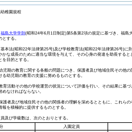
属幼稚園規程
、
福島大学学則
(昭和24年6月1日制定)
第5条第2項の規定に基づき、福島
のとする。
育基本法
(昭和22年法律第25号)
及び学校教育法
(昭和22年法律第26号)
に
やかな成長のために適当な環境を与えて、その心身の発達を助長すると
とを目的とする。
幼児期の教育に関する各般の問題につき、保護者及び地域住民その他の
ける幼児期の教育の支援に努めるものとする。
教育活動その他の学校運営の状況について評価を行い、その結果に基づ
努めなければならない。
保護者及び地域住民その他の関係者の理解を深めるとともに、これらの
情報を積極的に提供するものとする。
定員及び学級数は、次のとおりとする。
分
入園定員