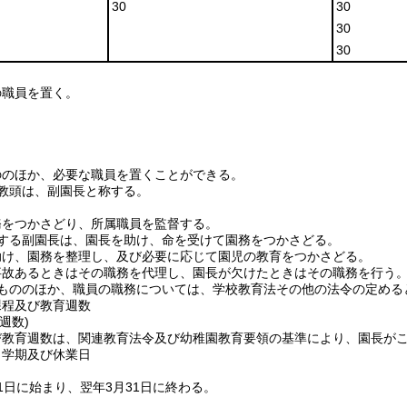
30
30
30
30
の職員を置く。
ののほか、必要な職員を置くことができる。
教頭は、副園長と称する。
務をつかさどり、所属職員を監督する。
する副園長は、園長を助け、命を受けて園務をつかさどる。
助け、園務を整理し、及び必要に応じて園児の教育をつかさどる。
事故あるときはその職務を代理し、園長が欠けたときはその職務を行う
もののほか、職員の職務については、学校教育法その他の法令の定める
課程及び教育週数
週数)
び教育週数は、関連教育法令及び幼稚園教育要領の基準により、園長が
、学期及び休業日
1日に始まり、翌年3月31日に終わる。