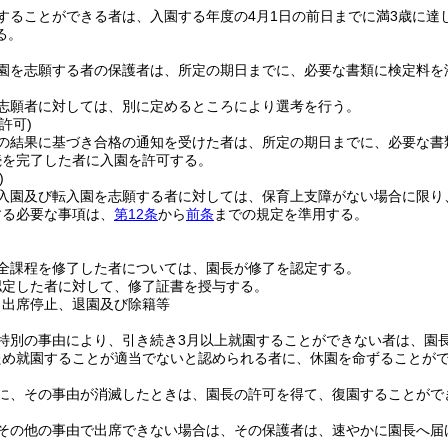
することができる者は、入園する年度の4月1日の前日までに満3歳に達
る。
園を志願する者の保護者は、所定の期日までに、必要な書類に検定料を
志願者に対しては、別に定めるところにより選考を行う。
許可)
の結果に基づき合格の通知を受けた者は、所定の期日までに、必要な書
続を完了した者に入園を許可する。
)
入園及び転入園を志願する者に対しては、保育上支障がない場合に限り
する必要な事項は、
第12条
から
前条
までの規定を準用する。
全課程を修了した者については、園長が修了を認定する。
認定した者に対して、修了証書を授与する。
、出席停止、退園及び除籍等
特別の事由により、引き続き3月以上就園することができない者は、園
ため就園することが適当でないと認められる者に、休園を命ずることが
に、その事由が消滅したときは、園長の許可を得て、復園することがで
その他の事由で出席できない場合は、その保護者は、速やかに園長へ届