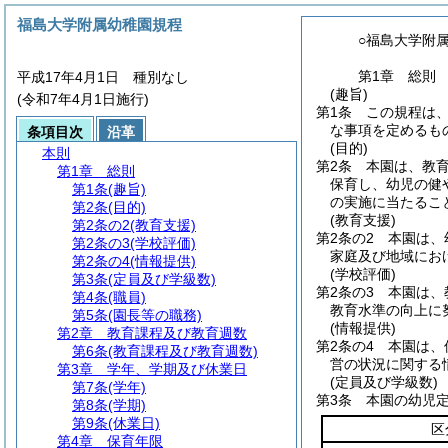
福島大学附属幼稚園規程
○福島大学附
第1章
総則
平成17年4月1日 種別なし
(趣旨)
(令和7年4月1日施行)
第1条
この規程は
な事項を定めるも
条項目次
沿革
(目的)
本則
第2条
本園は、教
第1章
総則
保育し、幼児の健
第1条
(趣旨)
の実施に当たるこ
第2条
(目的)
(教育支援)
第2条の2
(教育支援)
第2条の2
本園は、
第2条の3
(学校評価)
家庭及び地域にお
第2条の4
(情報提供)
(学校評価)
第3条
(定員及び学級数)
第2条の3
本園は、
第4条
(職員)
教育水準の向上に
第5条
(園長等の職務)
(情報提供)
第2章
教育課程及び教育週数
第2条の4
本園は、
第6条
(教育課程及び教育週数)
営の状況に関する
第3章
学年、学期及び休業日
(定員及び学級数)
第7条
(学年)
第3条
本園の幼児
第8条
(学期)
第9条
(休業日)
区
第4章
保育年限