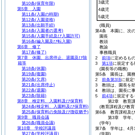
3歳児
第10条
(保育年限)
第5章
入園
4歳児
第11条
(入園の時期)
5歳児
第12条
(入園資格)
第13条
(出願手続)
(職員)
第14条
(入園者の選考)
第4条
本園に、次
第15条
(入園手続及び入園許可)
園長
第16条
(編入園及び転入園)
教頭
第6章
修了
教諭
第17条
(修了)
事務職員
第7章
休園、出席停止、退園及び除
2
前項
に定めるも
籍等
3
第1項
に規定する
第18条
(休園)
(園長等の職務)
第19条
(復園)
第5条
園長は、園
第20条
(欠席)
2
前条第3項
に規定
第21条
(出席停止)
3
教頭は、園長を
第22条
(退園)
4
教頭は、園長に
第23条
(除籍)
5
前4項
に規定する
第8章
検定料、入園料及び保育料
第2章
教育
第24条
(検定料、入園料及び保育料)
(教育課程及び教育
第25条
(保育料の免除及び徴収猶予)
第6条
教育課程及
第9章
職員会議
第3章
学年
第26条
(職員会議)
(学年)
第10章
学校評議員
第7条
学年は、4月
第27条
(学校評議員)
(学期)