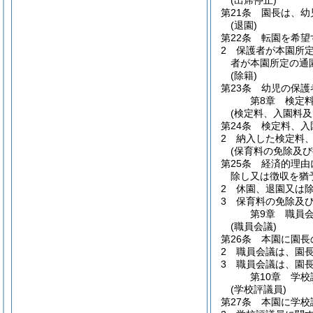
(出席停止)
第21条
園長は、幼
(退園)
第22条
転園を希望
2
保護者が本園所
者が本園所定の通
(除籍)
第23条
幼児の保護
第8章
検定
(検定料、入園料及
第24条
検定料、入
2
納入した検定料
(保育料の免除及び
第25条
経済的理由
除し又は徴収を猶
2
休園、退園又は
3
保育料の免除及
第9章
職員
(職員会議)
第26条
本園に園長
2
職員会議は、園
3
職員会議は、園
第10章
学校
(学校評議員)
第27条
本園に学校