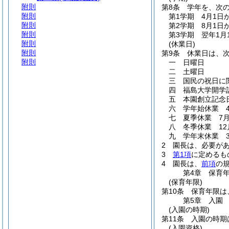
附則
第8条
学年を、次の
附則
第1学期 4月1日
附則
第2学期 8月1日か
附則
第3学期 翌年1月
附則
(休業日)
附則
第9条
休業日は、
附則
一
日曜日
二
土曜日
三
国民の祝日に
四
福島大学開学記
五
本園創立記念日
六
学年始休業 4
七
夏季休業 7月
八
冬季休業 12
九
学年末休業 3
2
園長は、必要が
3
第1項
に定めるも
4
園長は、
前項
の
第4章
保育
(保育年限)
第10条
保育年限は
第5章
入園
(入園の時期)
第11条
入園の時期
(入園資格)