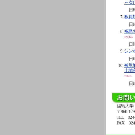
～次
日時
教員
日時
福島
1217KB
日時
シン
日時
被災
土地
113KB
日時
福島大学
〒960-
TEL 024-
FAX 024-