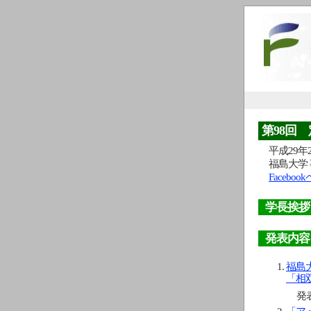
第98回
平成29年2
福島大学 
Faceboo
学長挨拶
発表内容
福島
「相
発