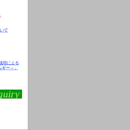
B
ついて
栽培による
ルギー～」