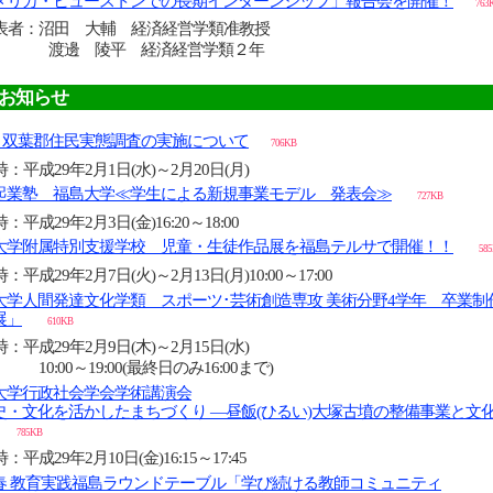
メリカ・ヒューストンでの長期インターンシップ」報告会を開催！
763
表者：沼田 大輔 経済経営学類准教授
邊 陵平 経済経営学類２年
お知らせ
回 双葉郡住民実態調査の実施について
706KB
：平成29年2月1日(水)～2月20日(月)
起業塾 福島大学≪学生による新規事業モデル 発表会≫
727KB
：平成29年2月3日(金)16:20～18:00
大学附属特別支援学校 児童・生徒作品展を福島テルサで開催！！
58
：平成29年2月7日(火)～2月13日(月)10:00～17:00
大学人間発達文化学類 スポーツ･芸術創造専攻 美術分野4学年 卒業制
展」
610KB
：平成29年2月9日(木)～2月15日(水)
0:00～19:00(最終日のみ16:00まで)
大学行政社会学会学術講演会
史・文化を活かしたまちづくり ―昼飯(ひるい)大塚古墳の整備事業と文
785KB
：平成29年2月10日(金)16:15～17:45
17春 教育実践福島ラウンドテーブル「学び続ける教師コミュニティ