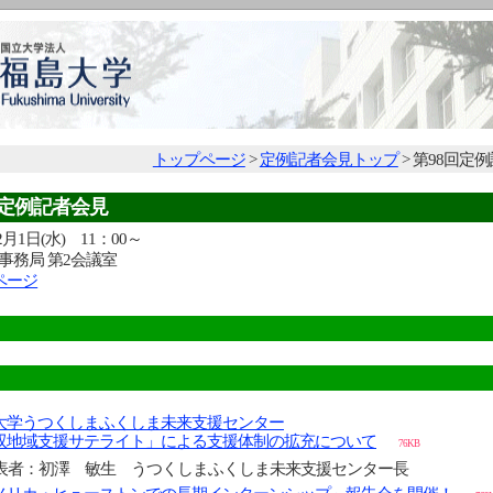
トップページ
>
定例記者会見トップ
> 第98回定
 定例記者会見
月1日(水) 11：00～
事務局 第2会議室
kページ
大学うつくしまふくしま未来支援センター
双地域支援サテライト」による支援体制の拡充について
76KB
表者：初澤 敏生 うつくしまふくしま未来支援センター長