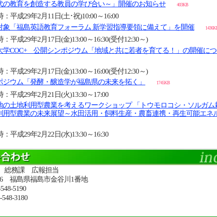
代の教育を創造する教員の学び合い～」開催のお知らせ
403KB
：平成29年2月11日(土･祝)10:00～16:00
対象「福島英語教育フォーラム 新学習指導要領に備えて」を開催
1436K
：平成29年2月17日(金)13:00～16:30(受付12:30～)
大学COC+ 公開シンポジウム「地域と共に若者を育てる！」の開催に
：平成29年2月17日(金)13:00～16:00(受付12:30～)
ポジウム「発酵・醸造学が福島県の未来を拓く」
1745KB
：平成29年2月21日(火)13:30～17:00
地の土地利用型農業を考えるワークショップ 「トウモロコシ・ソルガム
利用型農業の未来展望～水田活用・飼料生産・農畜連携・再生可能エネ
：平成29年2月22日(水)13:30～16:30
 総務課 広報担当
1296 福島県福島市金谷川1番地
548-5190
548-3180