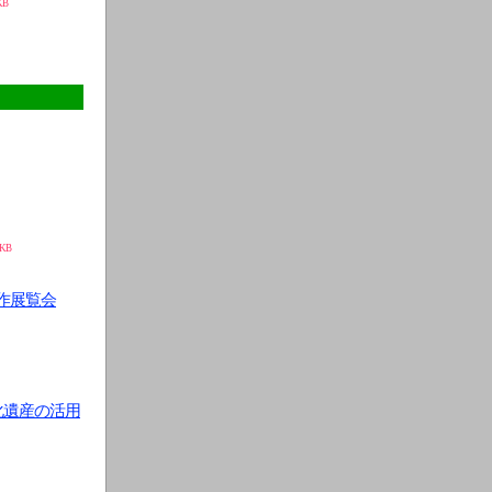
KB
5KB
作展覧会
化遺産の活用