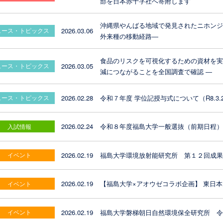
部を日本赤十字社へ寄附します
沖縄県やんばる地域で発見されたニホン
2026.03.06
ュース・トピックス
外来種の移動経路―
食品のリスクを可視化するための資材を実
2026.03.05
ュース・トピックス
減につながることを全国調査で確認 ―
2026.02.28
令和７年度 学位記授与式について（R8.3.
ュース・トピックス
2026.02.24
令和８年度福島大学一般選抜（前期日程
入試情報
2026.02.19
福島大学環境放射能研究所 第１２回成
イベント
2026.02.19
【福島大学×アオウゼコラボ企画】 東日
イベント
2026.02.19
福島大学磐梯朝日自然環境保全研究所 
イベント