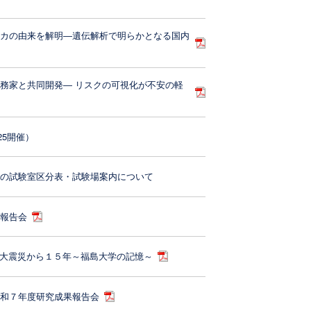
ジカの由来を解明―遺伝解析で明らかとなる国内
務家と共同開発― リスクの可視化が不安の軽
25開催）
）の試験室区分表・試験場案内について
果報告会
本大震災から１５年～福島大学の記憶～
令和７年度研究成果報告会