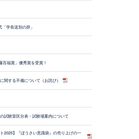
）
式「学長送別の辞」
安藤百福賞」優秀賞を受賞！
いに関する不備について（お詫び）
）の試験室区分表・試験場案内について
ト2025】『ぼうさい意識袋』の売り上げの一