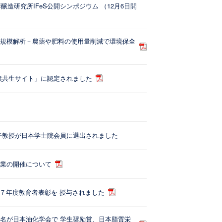
醸造研究所IFeS公開シンポジウム （12月6日開
大規模解析－農薬や肥料の使用量削減で環境保全
然共生サイト」に認定されました
任教授が日本学士院会員に選出されました
授業の開催について
和７年度教育者表彰を 授与されました
名が日本油化学会で 学生奨励賞、日本脂質栄