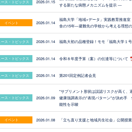
2026.01.15
ュース・トピックス
する新たな病態メカニズムを提示 ―
福島大学「地域×データ」実践教育推進室
2026.01.14
イベント
舎の15年―避難先の学校から考える理想
2026.01.14
福島大初の品種登録！モモ「福島大学１
ュース・トピックス
2026.01.14
令和８年度予算（案）の伝達等について
ュース・トピックス
2026.01.14
第201回定例記者会見
ュース・トピックス
"サプリメント形状は誤認リスクが高く、通
2026.01.09
健康強調表示の"表現パターン"が決め手
ュース・トピックス
能性を示唆
2026.01.08
「立ち直り支援と地域共生社会」公開授
イベント