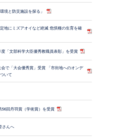
岸環境と防災施設を探る」
定地にミズアオイなど絶滅 危惧種の生育を確
年度「文部科学大臣優秀教職員表彰」を受賞
大会で「大会優秀賞」受賞 「市街地へのオンデ
について
第56回丹羽賞（学術賞）を受賞
皆さんへ