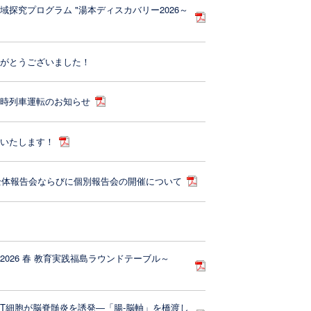
探究プログラム "湯本ディスカバリー2026～
りがとうございました！
臨時列車運転のお知らせ
開いたします！
習全体報告会ならびに個別報告会の開催について
026 春 教育実践福島ラウンドテーブル～
T細胞が脳脊髄炎を誘発―「腸-脳軸」を橋渡し