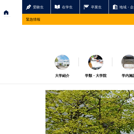
受験生
在学生
卒業生
地域・企
緊急情報
大学紹介
学類・大学院
学内施